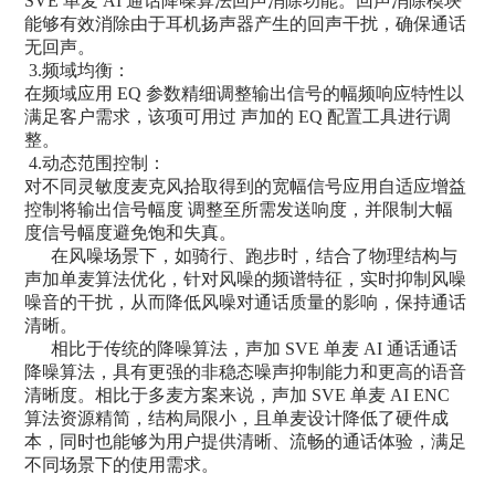
SVE 单麦 AI 通话降噪算法回声消除功能。回声消除模块
能够有效消除由于耳机扬声器产生的回声干扰，确保通话
无回声。
3.频域均衡：
在频域应用 EQ 参数精细调整输出信号的幅频响应特性以
满足客户需求，该项可用过 声加的 EQ 配置工具进行调
整。
4.动态范围控制：
对不同灵敏度麦克风拾取得到的宽幅信号应用自适应增益
控制将输出信号幅度 调整至所需发送响度，并限制大幅
度信号幅度避免饱和失真。
在风噪场景下，如骑行、跑步时，结合了物理结构与
声加单麦算法优化，针对风噪的频谱特征，实时抑制风噪
噪音的干扰，从而降低风噪对通话质量的影响，保持通话
清晰。
相比于传统的降噪算法，声加 SVE 单麦 AI 通话通话
降噪算法，具有更强的非稳态噪声抑制能力和更高的语音
清晰度。相比于多麦方案来说，声加 SVE 单麦 AI ENC
算法资源精简，结构局限小，且单麦设计降低了硬件成
本，同时也能够为用户提供清晰、流畅的通话体验，满足
不同场景下的使用需求。