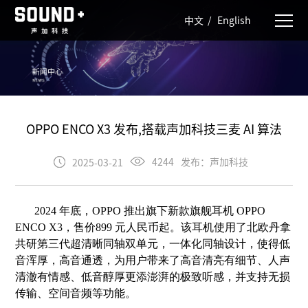
中文
/
English
OPPO ENCO X3 发布,搭载声加科技三麦 AI 算法
发布：声加科技
4244
2025-03-21
2024 年底，OPPO 推出旗下新款旗舰耳机 OPPO
ENCO X3，售价
899 元人民币起。该耳机使用了北欧丹拿
共研第三代超清晰同轴双单元，
一体化同轴设计，使得低
音浑厚，高音通透，为用户带来了高音清亮有细
节、人声
清澈有情感、低音醇厚更添澎湃的极致听感，并支持无损
传输、
空间音频等功能。