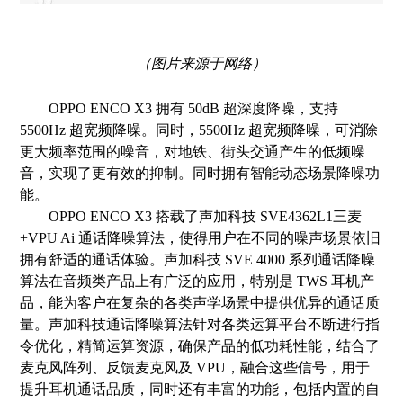
（图片来源于网络）
OPPO ENCO X3 拥
有 50dB 超深度降噪，支持
5500Hz 超宽频降噪。同
时，5500Hz 超宽频降噪，
可消除
更大频率范围的噪
音，对地铁、街头交通产生
的低频噪
音，实现了更有效
的抑制。同时拥有智能动态
场景降噪功
能。
OPPO ENCO X3 搭
载了声加科技 SVE4362L1
三麦
+VPU Ai 通话降噪算法，使得用户在不同的噪声场景依旧
拥有舒适的
通话体验。声加科技 SVE 4000 系列通话降噪
算法在音频类产品上有广泛
的应用，特别是 TWS 耳机产
品，能为客户在复杂的各类声学场景中提供
优异的通话质
量。声加科技通话降噪算法针对各类运算平台不断进行指
令
优化，精简运算资源，确保产品的低功耗性能，结合了
麦克风阵列、反馈
麦克风及 VPU，融合这些信号，用于
提升耳机通话品质，同时还有丰富的
功能，包括内置的自